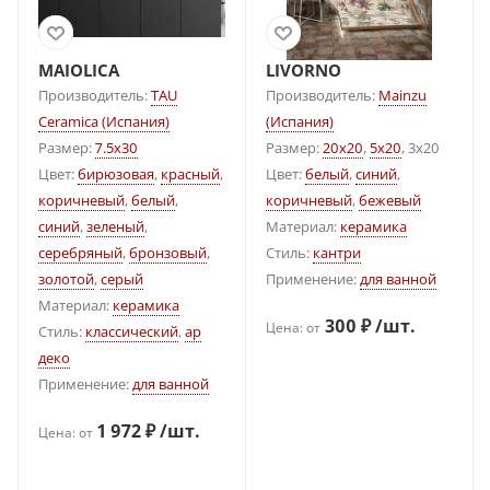
MAIOLICA
LIVORNO
Производитель:
TAU
Производитель:
Mainzu
Ceramica (Испания)
(Испания)
Размер:
7.5x30
Размер:
20x20
,
5x20
, 3x20
Цвет:
бирюзовая
,
красный
,
Цвет:
белый
,
синий
,
коричневый
,
белый
,
коричневый
,
бежевый
синий
,
зеленый
,
Материал:
керамика
серебряный
,
бронзовый
,
Стиль:
кантри
золотой
,
серый
Применение:
для ванной
Материал:
керамика
300 ₽ /шт.
Цена: от
Стиль:
классический
,
ар
деко
Применение:
для ванной
1 972 ₽ /шт.
Цена: от