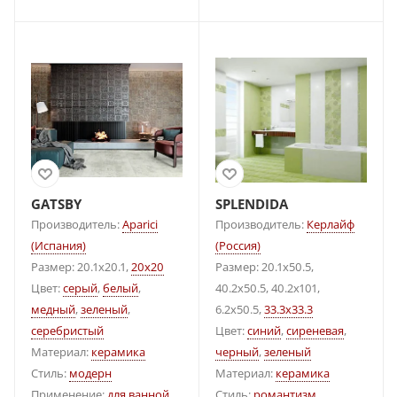
GATSBY
SPLENDIDA
Производитель:
Aparici
Производитель:
Керлайф
(Испания)
(Россия)
Размер: 20.1x20.1,
20x20
Размер: 20.1x50.5,
Цвет:
серый
,
белый
,
40.2x50.5, 40.2x101,
медный
,
зеленый
,
6.2x50.5,
33.3x33.3
серебристый
Цвет:
синий
,
сиреневая
,
Материал:
керамика
черный
,
зеленый
Стиль:
модерн
Материал:
керамика
Применение:
для ванной
Стиль:
романтизм