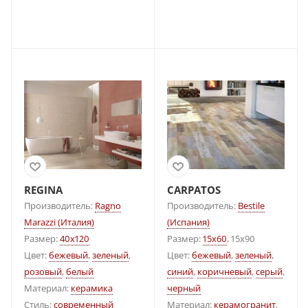
REGINA
CARPATOS
Производитель:
Ragno
Производитель:
Bestile
Marazzi (Италия)
(Испания)
Размер:
40x120
Размер:
15x60
, 15x90
Цвет:
бежевый
,
зеленый
,
Цвет:
бежевый
,
зеленый
,
розовый
,
белый
синий
,
коричневый
,
серый
,
Материал:
керамика
черный
Стиль:
современный
Материал:
керамогранит
,