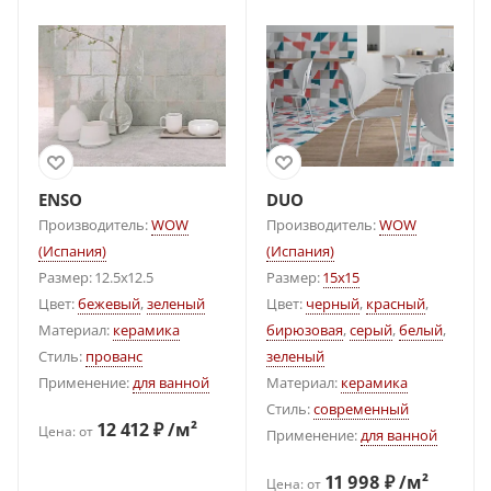
ENSO
DUO
Производитель:
WOW
Производитель:
WOW
(Испания)
(Испания)
Размер: 12.5x12.5
Размер:
15x15
Цвет:
бежевый
,
зеленый
Цвет:
черный
,
красный
,
Материал:
керамика
бирюзовая
,
серый
,
белый
,
Стиль:
прованс
зеленый
Применение:
для ванной
Материал:
керамика
Стиль:
современный
12 412 ₽ /м²
Цена: от
Применение:
для ванной
11 998 ₽ /м²
Цена: от