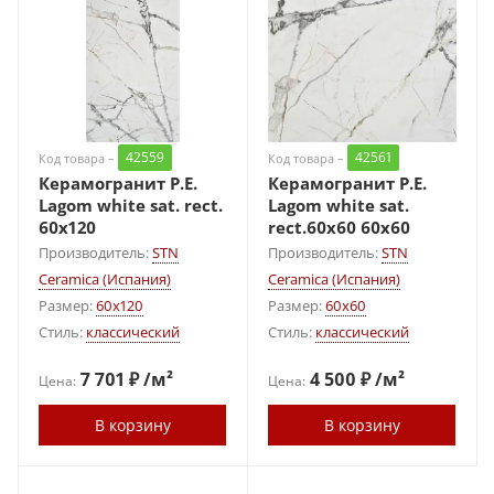
42559
42561
Код товара –
Код товара –
Керамогранит P.E.
Керамогранит P.E.
Lagom white sat. rect.
Lagom white sat.
60х120
rect.60x60 60х60
Производитель:
STN
Производитель:
STN
Ceramica (Испания)
Ceramica (Испания)
Размер:
60x120
Размер:
60x60
Стиль:
классический
Стиль:
классический
7 701
₽
/м²
4 500
₽
/м²
Цена:
Цена:
В корзину
В корзину