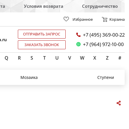
ата
Условия возврата
Сотрудничество
Избранное
Корзина
ОТПРАВИТЬ ЗАПРОС
+7 (495) 369-00-22
.ru
+7 (964) 972-10-00
ЗАКАЗАТЬ ЗВОНОК
Q
R
S
T
U
V
W
X
Z
#
Мозаика
Ступени