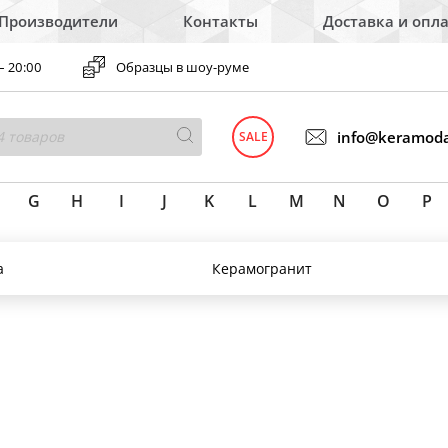
Производители
Контакты
Доставка и опл
– 20:00
Образцы в шоу-руме
info@keramoda
SALE
G
H
I
J
K
L
M
N
O
P
а
Керамогранит